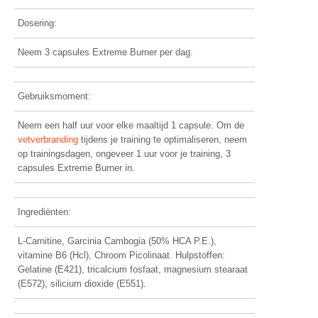
Dosering:
Neem 3 capsules Extreme Burner per dag.
Gebruiksmoment:
Neem een half uur voor elke maaltijd 1 capsule. Om de
vetverbranding
tijdens je training te optimaliseren, neem
op trainingsdagen, ongeveer 1 uur voor je training, 3
capsules Extreme Burner in.
Ingrediënten:
L-Carnitine, Garcinia Cambogia (50% HCA P.E.),
vitamine B6 (Hcl), Chroom Picolinaat. Hulpstoffen:
Gelatine (E421), tricalcium fosfaat, magnesium stearaat
(E572), silicium dioxide (E551).