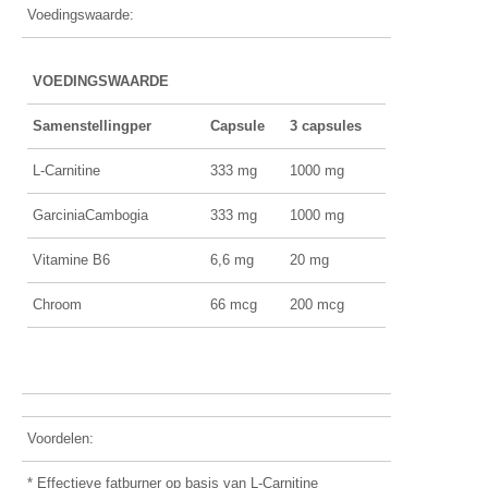
Voedingswaarde:
VOEDINGSWAARDE
Samenstellingper
Capsule
3 capsules
L-Carnitine
333 mg
1000 mg
GarciniaCambogia
333 mg
1000 mg
Vitamine B6
6,6 mg
20 mg
Chroom
66 mcg
200 mcg
Voordelen:
* Effectieve fatburner op basis van L-Carnitine