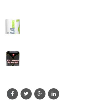
CLA (Geconjugeerd Linolzuur)
Productomschrijving
CLA (Geconjugeerd Linolzuur) is…
Extreme Burner
Productomschrijving
Extreme Burner is een afslankproduct dat…