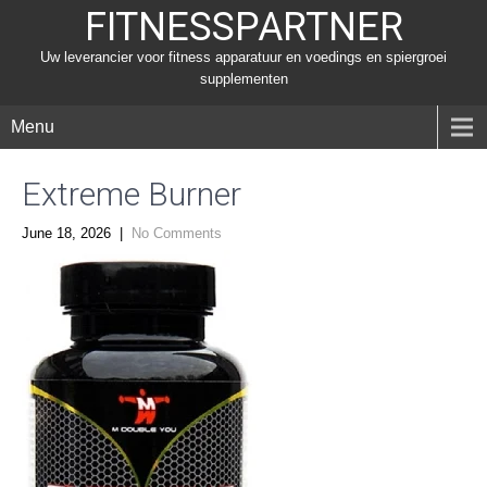
FITNESSPARTNER
Uw leverancier voor fitness apparatuur en voedings en spiergroei
supplementen
Menu
Extreme Burner
June 18, 2026
|
No Comments