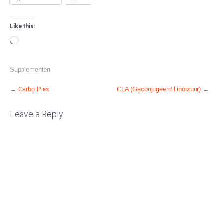
Like this:
Loading…
Supplementen
Post
←
Carbo Plex
CLA (Geconjugeerd Linolzuur)
→
navigation
Leave a Reply