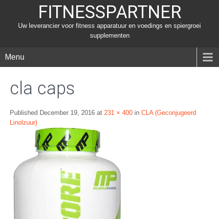
FITNESSPARTNER
Uw leverancier voor fitness apparatuur en voedings en spiergroei
supplementen
Menu
cla caps
Published
December 19, 2016
at
231 × 400
in
CLA (Geconjugeerd
Linolzuur)