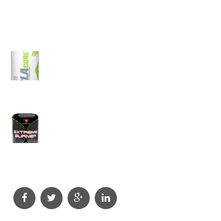
CLA (Geconjugeerd Linolzuur)
Productomschrijving
CLA (Geconjugeerd Linolzuur) is…
Extreme Burner
Productomschrijving
Extreme Burner is een afslankproduct dat…